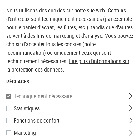
14397 PRODUITS IMMÉDIATEMENT DISPONIBLES EN STOCK
Nous utilisons des cookies sur notre site web. Certains
d'entre eux sont techniquement nécessaires (par exemple
pour le panier d'achat, les filtres, etc.), tandis que d'autres
servent à des fins de marketing et d'analyse. Vous pouvez
BOUTIQUE ET GROSSISTE EUROPÉEN AIRSOFT
choisir d'accepter tous les cookies (notre
recommandation) ou uniquement ceux qui sont
Accueil
Accessoires d'Airsoft
Chargeurs
CO2 Char
techniquement nécessaires.
Lire plus d'informations sur
la protection des données.
KWC
RÉGLAGES
Magazine Mini SMG Co2
Techniquement nécessaire
Statistiques
Fonctions de confort
Marketing