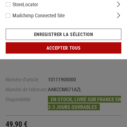
StoreLocator
Mailchimp Connected Site
ENREGISTRER LA SÉLECTION
ACCEPTER TOUS
Numéro d'article:
10111900000
Numéro de fabricant:
AAKCCM071AZL
Disponibilité :
EN STOCK, LIVRÉ SUR FRANCE EN
2-3 JOURS OUVRABLES
49,90 €