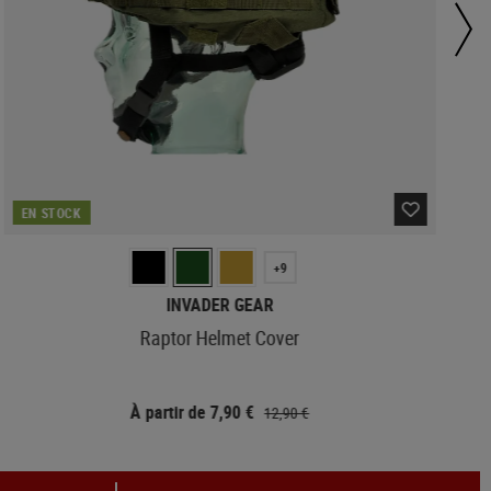
EN STOCK
+9
INVADER GEAR
Raptor Helmet Cover
6
À partir de 7,90 €
12,90 €