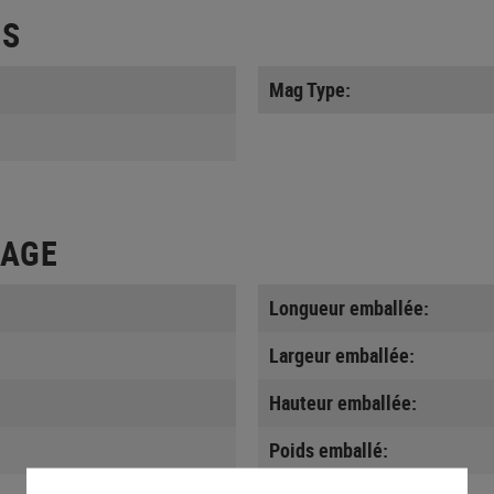
ES
Mag Type:
LAGE
Longueur emballée:
Largeur emballée:
Hauteur emballée:
Poids emballé: