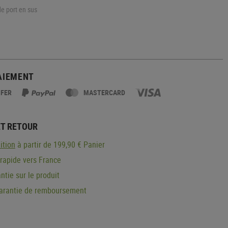
de port en sus
AIEMENT
SFER
MASTERCARD
ET RETOUR
ition
à partir de 199,90 € Panier
 rapide vers France
ntie sur le produit
garantie de remboursement