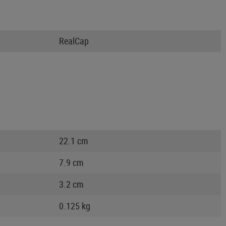
RealCap
22.1 cm
7.9 cm
3.2 cm
0.125 kg