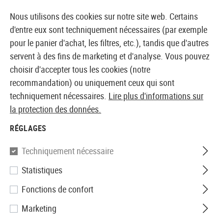
14373 PRODUITS IMMÉDIATEMENT DISPONIBLES EN STOCK
Nous utilisons des cookies sur notre site web. Certains
d'entre eux sont techniquement nécessaires (par exemple
pour le panier d'achat, les filtres, etc.), tandis que d'autres
servent à des fins de marketing et d'analyse. Vous pouvez
BOUTIQUE ET GROSSISTE EUROPÉEN AIRSOFT
choisir d'accepter tous les cookies (notre
recommandation) ou uniquement ceux qui sont
Accueil
Airguns
Pistolets et revolvers
Pistolet CO2
techniquement nécessaires.
Lire plus d'informations sur
la protection des données.
Legends
RÉGLAGES
Makarov Co2
Techniquement nécessaire
Statistiques
Fonctions de confort
Marketing