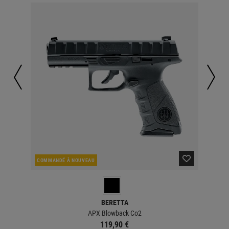
COMMANDÉ À NOUVEAU
EN 
BERETTA
APX Blowback Co2
119,90 €