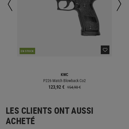
EN STOCK
EN 
KWC
P226 Match Blowback Co2
123,92 €
154,90 €
LES CLIENTS ONT AUSSI
ACHETÉ