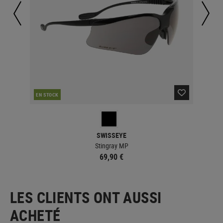
EN STOCK
EN 
SWISSEYE
Stingray MP
69,90 €
LES CLIENTS ONT AUSSI
ACHETÉ