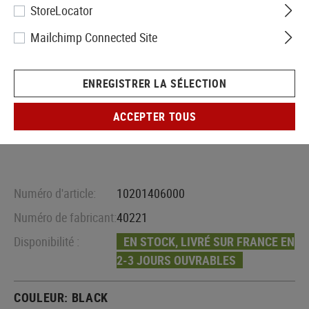
StoreLocator
Mailchimp Connected Site
ENREGISTRER LA SÉLECTION
ACCEPTER TOUS
Numéro d'article:
10201406000
Numéro de fabricant:
40221
Disponibilité :
EN STOCK, LIVRÉ SUR FRANCE EN
2-3 JOURS OUVRABLES
COULEUR:
BLACK