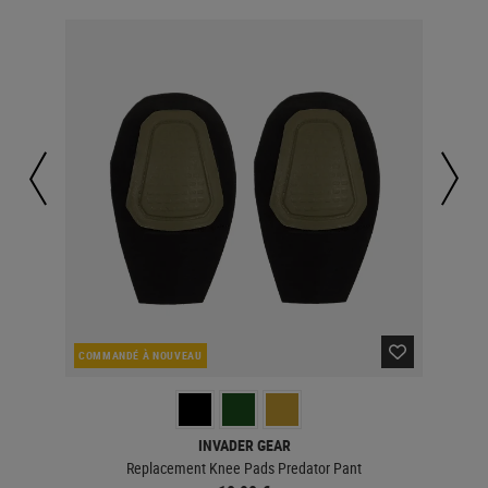
COMMANDÉ À NOUVEAU
EN 
INVADER GEAR
Replacement Knee Pads Predator Pant