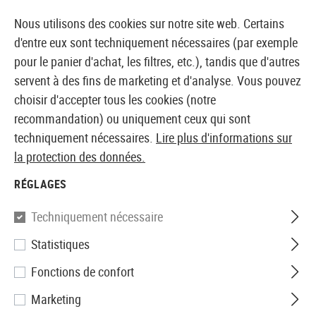
14373 PRODUITS IMMÉDIATEMENT DISPONIBLES EN STOCK
Nous utilisons des cookies sur notre site web. Certains
d'entre eux sont techniquement nécessaires (par exemple
pour le panier d'achat, les filtres, etc.), tandis que d'autres
servent à des fins de marketing et d'analyse. Vous pouvez
BOUTIQUE ET GROSSISTE EUROPÉEN AIRSOFT
choisir d'accepter tous les cookies (notre
recommandation) ou uniquement ceux qui sont
Accueil
Equipments
Équipement de protection et de 
techniquement nécessaires.
Lire plus d'informations sur
la protection des données.
SwissEye
RÉGLAGES
Maverick
Techniquement nécessaire
Statistiques
Fonctions de confort
Marketing