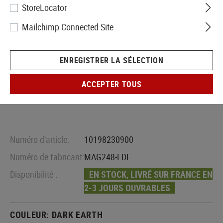
StoreLocator
Mailchimp Connected Site
ENREGISTRER LA SÉLECTION
ACCEPTER TOUS
Numéro d'article:
10198230900
Numéro de fabricant:
MAG248-FDE
Disponibilité :
EN STOCK, LIVRÉ SUR FRANCE EN
2-3 JOURS OUVRABLES
COULEUR:
DARK EARTH