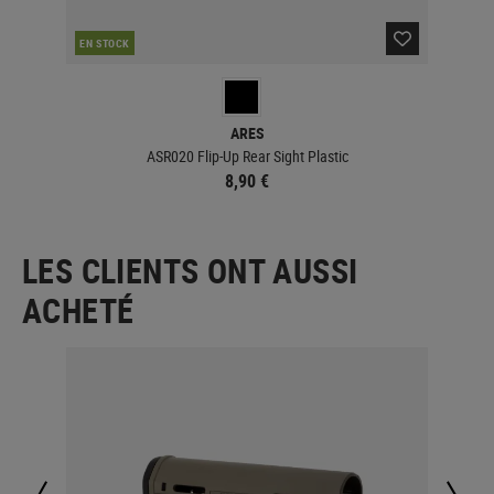
EN STOCK
EN 
ARES
ASR020 Flip-Up Rear Sight Plastic
8,90 €
LES CLIENTS ONT AUSSI
ACHETÉ