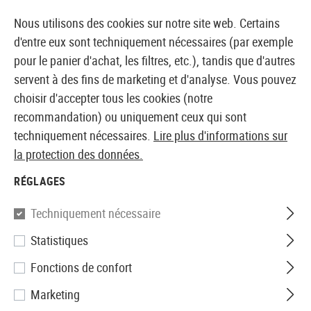
14410 PRODUITS IMMÉDIATEMENT DISPONIBLES EN STOCK
Nous utilisons des cookies sur notre site web. Certains
d'entre eux sont techniquement nécessaires (par exemple
pour le panier d'achat, les filtres, etc.), tandis que d'autres
servent à des fins de marketing et d'analyse. Vous pouvez
BOUTIQUE ET GROSSISTE EUROPÉEN AIRSOFT
choisir d'accepter tous les cookies (notre
recommandation) ou uniquement ceux qui sont
Accueil
Accessoires d'Airsoft
Pièces et accéssoires
techniquement nécessaires.
Lire plus d'informations sur
la protection des données.
Magpul
RÉGLAGES
MBUS 2 Rear Back-Up Sight
Techniquement nécessaire
Statistiques
Fonctions de confort
Marketing