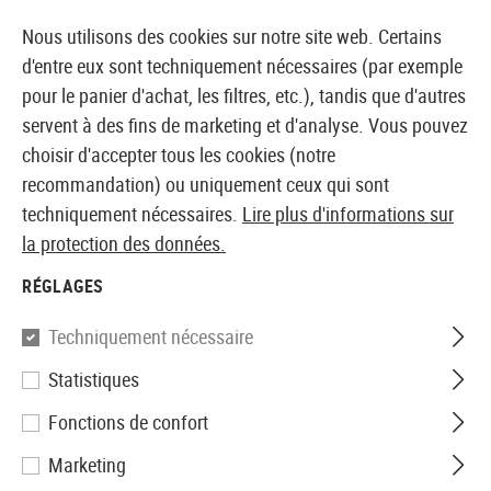
14373 PRODUITS IMMÉDIATEMENT DISPONIBLES EN STOCK
Nous utilisons des cookies sur notre site web. Certains
d'entre eux sont techniquement nécessaires (par exemple
pour le panier d'achat, les filtres, etc.), tandis que d'autres
servent à des fins de marketing et d'analyse. Vous pouvez
BOUTIQUE ET GROSSISTE EUROPÉEN AIRSOFT
choisir d'accepter tous les cookies (notre
recommandation) ou uniquement ceux qui sont
Accueil
Tuning et pièces détachées
AEG Interne
G
techniquement nécessaires.
Lire plus d'informations sur
la protection des données.
Union Fire
RÉGLAGES
Metal Spring Guide with
Techniquement nécessaire
Bearing V3
Statistiques
Fonctions de confort
Marketing