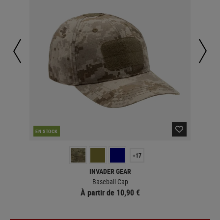
EN STOCK
EN 
+17
INVADER GEAR
ails
Baseball Cap
À partir de 10,90 €