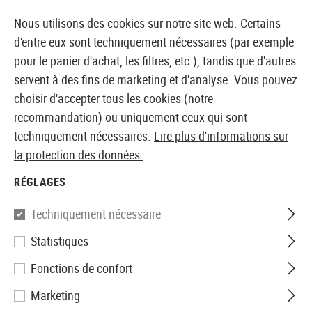
14373 PRODUITS IMMÉDIATEMENT DISPONIBLES EN STOCK
Nous utilisons des cookies sur notre site web. Certains
d'entre eux sont techniquement nécessaires (par exemple
pour le panier d'achat, les filtres, etc.), tandis que d'autres
servent à des fins de marketing et d'analyse. Vous pouvez
BOUTIQUE ET GROSSISTE EUROPÉEN AIRSOFT
choisir d'accepter tous les cookies (notre
recommandation) ou uniquement ceux qui sont
Accueil
Equipments
Équipement de poitrine
Gilet
techniquement nécessaires.
Lire plus d'informations sur
la protection des données.
Invader Gear
RÉGLAGES
MMV Vest
Techniquement nécessaire
Statistiques
Fonctions de confort
Marketing