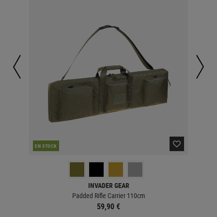
EN STOCK
EN 
INVADER GEAR
Padded Rifle Carrier 110cm
59,90 €