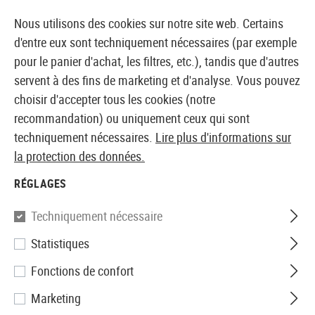
14410 PRODUITS IMMÉDIATEMENT DISPONIBLES EN STOCK
Nous utilisons des cookies sur notre site web. Certains
d'entre eux sont techniquement nécessaires (par exemple
pour le panier d'achat, les filtres, etc.), tandis que d'autres
servent à des fins de marketing et d'analyse. Vous pouvez
BOUTIQUE ET GROSSISTE EUROPÉEN AIRSOFT
choisir d'accepter tous les cookies (notre
recommandation) ou uniquement ceux qui sont
Accueil
Accessoires d'Airsoft
Pièces et accéssoires
techniquement nécessaires.
Lire plus d'informations sur
la protection des données.
Umarex
RÉGLAGES
Mount Base Lever Action
Techniquement nécessaire
Statistiques
Fonctions de confort
Marketing