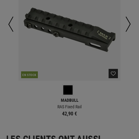
EN STOCK
EN 
MADBULL
RAS Fixed Rail
42,90 €
LES CLIENTS ONT AUSSI