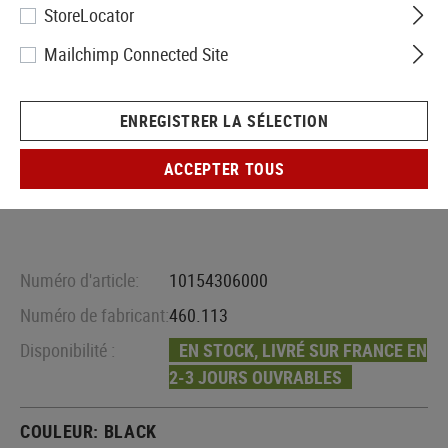
StoreLocator
Mailchimp Connected Site
ENREGISTRER LA SÉLECTION
ACCEPTER TOUS
Numéro d'article:
10154306000
Numéro de fabricant:
460.113
Disponibilité :
EN STOCK, LIVRÉ SUR FRANCE EN
2-3 JOURS OUVRABLES
COULEUR:
BLACK