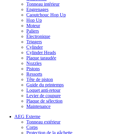
Tonneau intérieur
Engrenages
Caoutchouc Hop Up
Hop Up
Moteur
Paliers
Électronique
Triggers
Cylinder
Cylinder Heads
Plaque taraudée
Nozzles
Pistons
Ressorts
Tête de piston
Guide du printemps
Loquet anti-retour
Levier de coupure
Plaque de sélection
Maintenance
AEG Externe
Tonneau extérieur
Corps
Protection de la gâchette