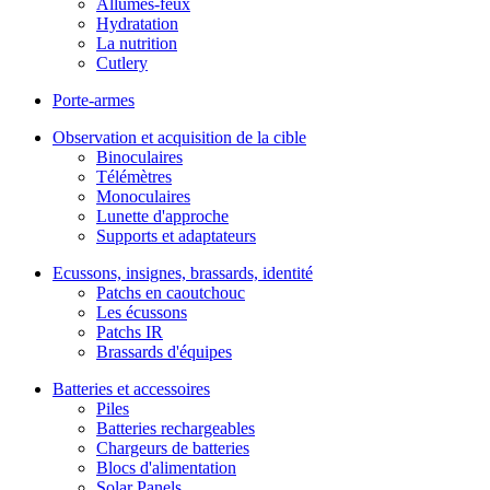
Allumes-feux
Hydratation
La nutrition
Cutlery
Porte-armes
Observation et acquisition de la cible
Binoculaires
Télémètres
Monoculaires
Lunette d'approche
Supports et adaptateurs
Ecussons, insignes, brassards, identité
Patchs en caoutchouc
Les écussons
Patchs IR
Brassards d'équipes
Batteries et accessoires
Piles
Batteries rechargeables
Chargeurs de batteries
Blocs d'alimentation
Solar Panels