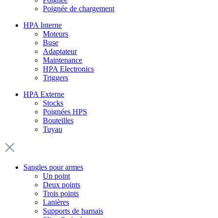
Poignée de chargement
HPA Interne
Moteurs
Buse
Adaptateur
Maintenance
HPA Electronics
Triggers
HPA Externe
Stocks
Poignées HPS
Bouteilles
Tuyau
Sangles pour armes
Un point
Deux points
Trois points
Lanières
Supports de harnais