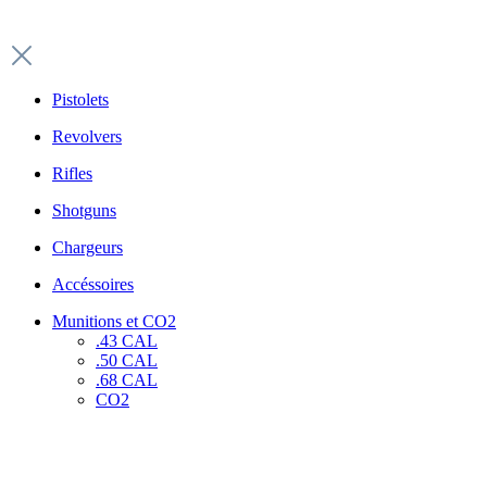
Pistolets
Revolvers
Rifles
Shotguns
Chargeurs
Accéssoires
Munitions et CO2
.43 CAL
.50 CAL
.68 CAL
CO2