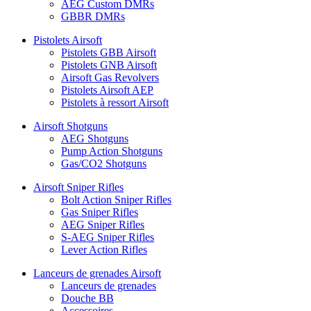
AEG Custom DMRs
GBBR DMRs
Pistolets Airsoft
Pistolets GBB Airsoft
Pistolets GNB Airsoft
Airsoft Gas Revolvers
Pistolets Airsoft AEP
Pistolets à ressort Airsoft
Airsoft Shotguns
AEG Shotguns
Pump Action Shotguns
Gas/CO2 Shotguns
Airsoft Sniper Rifles
Bolt Action Sniper Rifles
Gas Sniper Rifles
AEG Sniper Rifles
S-AEG Sniper Rifles
Lever Action Rifles
Lanceurs de grenades Airsoft
Lanceurs de grenades
Douche BB
Accessoires