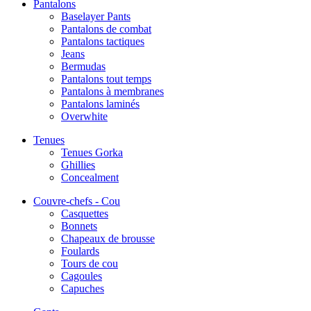
Pantalons
Baselayer Pants
Pantalons de combat
Pantalons tactiques
Jeans
Bermudas
Pantalons tout temps
Pantalons à membranes
Pantalons laminés
Overwhite
Tenues
Tenues Gorka
Ghillies
Concealment
Couvre-chefs - Cou
Casquettes
Bonnets
Chapeaux de brousse
Foulards
Tours de cou
Cagoules
Capuches