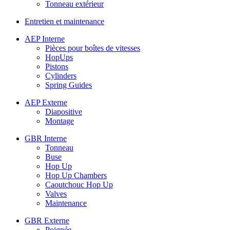
Tonneau extérieur
Entretien et maintenance
AEP Interne
Pièces pour boîtes de vitesses
HopUps
Pistons
Cylinders
Spring Guides
AEP Externe
Diapositive
Montage
GBR Interne
Tonneau
Buse
Hop Up
Hop Up Chambers
Caoutchouc Hop Up
Valves
Maintenance
GBR Externe
Poignée