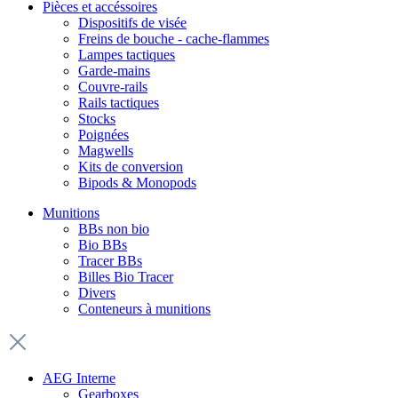
Pièces et accéssoires
Dispositifs de visée
Freins de bouche - cache-flammes
Lampes tactiques
Garde-mains
Couvre-rails
Rails tactiques
Stocks
Poignées
Magwells
Kits de conversion
Bipods & Monopods
Munitions
BBs non bio
Bio BBs
Tracer BBs
Billes Bio Tracer
Divers
Conteneurs à munitions
AEG Interne
Gearboxes