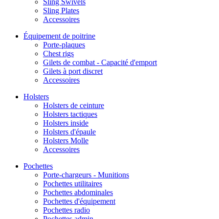
Sling Swivels
Sling Plates
Accessoires
Équipement de poitrine
Porte-plaques
Chest rigs
Gilets de combat - Capacité d'emport
Gilets à port discret
Accessoires
Holsters
Holsters de ceinture
Holsters tactiques
Holsters inside
Holsters d'épaule
Holsters Molle
Accessoires
Pochettes
Porte-chargeurs - Munitions
Pochettes utilitaires
Pochettes abdominales
Pochettes d'équipement
Pochettes radio
Pochettes admin