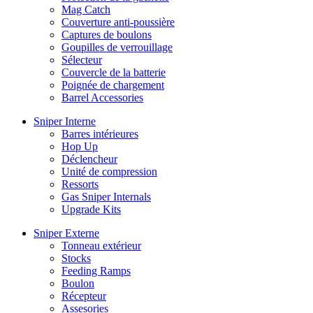
Mag Catch
Couverture anti-poussière
Captures de boulons
Goupilles de verrouillage
Sélecteur
Couvercle de la batterie
Poignée de chargement
Barrel Accessories
Sniper Interne
Barres intérieures
Hop Up
Déclencheur
Unité de compression
Ressorts
Gas Sniper Internals
Upgrade Kits
Sniper Externe
Tonneau extérieur
Stocks
Feeding Ramps
Boulon
Récepteur
Assesories