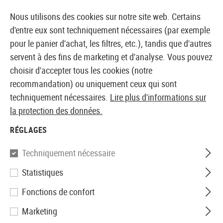
4 ANS DE GARANTIE SUR LE PRODUIT
Nous utilisons des cookies sur notre site web. Certains
d'entre eux sont techniquement nécessaires (par exemple
pour le panier d'achat, les filtres, etc.), tandis que d'autres
servent à des fins de marketing et d'analyse. Vous pouvez
BOUTIQUE ET GROSSISTE EUROPÉEN AIRSOFT
choisir d'accepter tous les cookies (notre
recommandation) ou uniquement ceux qui sont
Accueil
Vêtements
Couvre-chefs - Cou
Cagoules
techniquement nécessaires.
Lire plus d'informations sur
la protection des données.
Invader Gear
RÉGLAGES
MPS Death Head Balaclava
Techniquement nécessaire
Statistiques
Fonctions de confort
Marketing