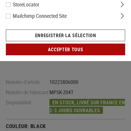
StoreLocator
Mailchimp Connected Site
ENREGISTRER LA SÉLECTION
ACCEPTER TOUS
Numéro d'article:
10223806000
Numéro de fabricant:
MP5K-204T
Disponibilité :
EN STOCK, LIVRÉ SUR FRANCE EN
2-3 JOURS OUVRABLES
COULEUR:
BLACK