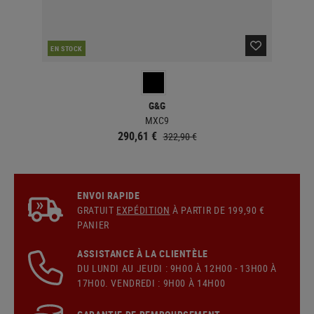
EN STOCK
EN 
G&G
MXC9
290,61 €
322,90 €
ENVOI RAPIDE
GRATUIT
EXPÉDITION
À PARTIR DE 199,90 €
PANIER
ASSISTANCE À LA CLIENTÈLE
DU LUNDI AU JEUDI : 9H00 À 12H00 - 13H00 À
17H00. VENDREDI : 9H00 À 14H00