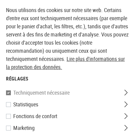
14397 PRODUITS IMMÉDIATEMENT DISPONIBLES EN STOCK
Nous utilisons des cookies sur notre site web. Certains
d'entre eux sont techniquement nécessaires (par exemple
pour le panier d'achat, les filtres, etc.), tandis que d'autres
servent à des fins de marketing et d'analyse. Vous pouvez
BOUTIQUE ET GROSSISTE EUROPÉEN AIRSOFT
choisir d'accepter tous les cookies (notre
recommandation) ou uniquement ceux qui sont
Accueil
Répliques Airsoft
Airsoft SMGs
AEG SMG
techniquement nécessaires.
Lire plus d'informations sur
la protection des données.
Jing Gong
RÉGLAGES
PM5K CQB FS Full Metal
Techniquement nécessaire
Statistiques
Fonctions de confort
Marketing