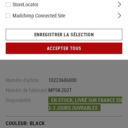
StoreLocator
Mailchimp Connected Site
ENREGISTRER LA SÉLECTION
ACCEPTER TOUS
Numéro d'article:
10223606000
Numéro de fabricant:
MP5K-202T
Disponibilité :
EN STOCK, LIVRÉ SUR FRANCE EN
2-3 JOURS OUVRABLES
COULEUR:
BLACK