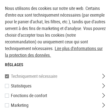
14410 PRODUITS IMMÉDIATEMENT DISPONIBLES EN STOCK
Nous utilisons des cookies sur notre site web. Certains
d'entre eux sont techniquement nécessaires (par exemple
pour le panier d'achat, les filtres, etc.), tandis que d'autres
servent à des fins de marketing et d'analyse. Vous pouvez
BOUTIQUE ET GROSSISTE EUROPÉEN AIRSOFT
choisir d'accepter tous les cookies (notre
recommandation) ou uniquement ceux qui sont
Accueil
Accessoires d'Airsoft
Pièces et accéssoires
techniquement nécessaires.
Lire plus d'informations sur
la protection des données.
Element
RÉGLAGES
Protective Cover for EoTech
Techniquement nécessaire
Statistiques
Fonctions de confort
Marketing