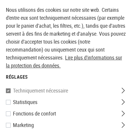
14373 PRODUITS IMMÉDIATEMENT DISPONIBLES EN STOCK
Nous utilisons des cookies sur notre site web. Certains
d'entre eux sont techniquement nécessaires (par exemple
pour le panier d'achat, les filtres, etc.), tandis que d'autres
servent à des fins de marketing et d'analyse. Vous pouvez
BOUTIQUE ET GROSSISTE EUROPÉEN AIRSOFT
choisir d'accepter tous les cookies (notre
recommandation) ou uniquement ceux qui sont
Accueil
Accessoires d'Airsoft
Pièces et accéssoires
techniquement nécessaires.
Lire plus d'informations sur
la protection des données.
Big Dragon
RÉGLAGES
Quick Detatch TD Grip
Techniquement nécessaire
Statistiques
Fonctions de confort
Marketing