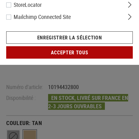
StoreLocator
Mailchimp Connected Site
ENREGISTRER LA SÉLECTION
ACCEPTER TOUS
Numéro d'article:
10194432800
Disponibilité :
EN STOCK, LIVRÉ SUR FRANCE EN
2-3 JOURS OUVRABLES
COULEUR:
TAN