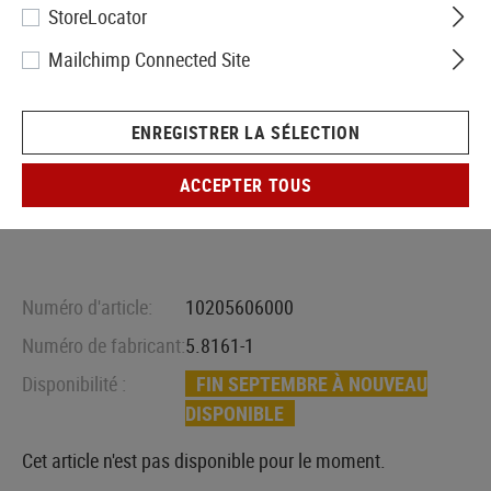
StoreLocator
Mailchimp Connected Site
ENREGISTRER LA SÉLECTION
ACCEPTER TOUS
Numéro d'article:
10205606000
Numéro de fabricant:
5.8161-1
Disponibilité :
FIN SEPTEMBRE À NOUVEAU
DISPONIBLE
Cet article n'est pas disponible pour le moment.