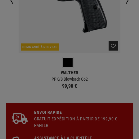
COMMANDÉ À NOUVEAU
EN 
WALTHER
PPK/S Blowback Co2
99,90 €
ENVOI RAPIDE
GRATUIT
EXPÉDITION
À PARTIR DE 199,90 €
PANIER
ASSISTANCE À LA CLIENTÈLE