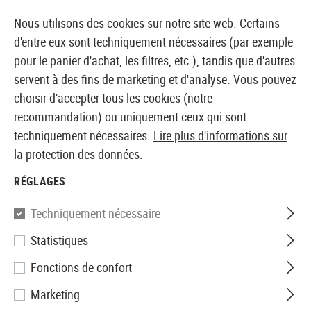
14387 PRODUITS IMMÉDIATEMENT DISPONIBLES EN STOCK
Nous utilisons des cookies sur notre site web. Certains
d'entre eux sont techniquement nécessaires (par exemple
pour le panier d'achat, les filtres, etc.), tandis que d'autres
servent à des fins de marketing et d'analyse. Vous pouvez
BOUTIQUE ET GROSSISTE EUROPÉEN AIRSOFT
choisir d'accepter tous les cookies (notre
recommandation) ou uniquement ceux qui sont
Accueil
Airguns
Pistolets et revolvers
Pistolet CO2
techniquement nécessaires.
Lire plus d'informations sur
la protection des données.
Umarex
RÉGLAGES
Race Gun Kit Blowback Co2
Techniquement nécessaire
Statistiques
Fonctions de confort
Marketing