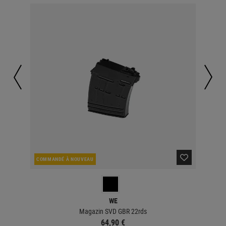
COMMANDÉ À NOUVEAU
EN 
WE
Magazin SVD GBR 22rds
64,90 €