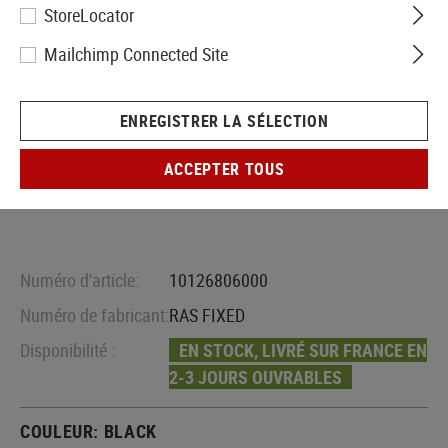
StoreLocator
Mailchimp Connected Site
ENREGISTRER LA SÉLECTION
ACCEPTER TOUS
Numéro d'article:
10126806000
Numéro de fabricant:
RAS FIXED
Disponibilité :
EN STOCK, LIVRÉ SUR FRANCE EN
2-3 JOURS OUVRABLES
COULEUR:
BLACK