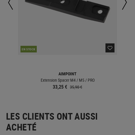
EN STOCK
EN 
AIMPOINT
.125"
Extension Spacer M4 / M5 / PRO
33,25 €
35,90 €
LES CLIENTS ONT AUSSI
ACHETÉ