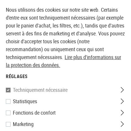
14397 PRODUITS IMMÉDIATEMENT DISPONIBLES EN STOCK
Nous utilisons des cookies sur notre site web. Certains
d'entre eux sont techniquement nécessaires (par exemple
pour le panier d'achat, les filtres, etc.), tandis que d'autres
servent à des fins de marketing et d'analyse. Vous pouvez
BOUTIQUE ET GROSSISTE EUROPÉEN AIRSOFT
choisir d'accepter tous les cookies (notre
recommandation) ou uniquement ceux qui sont
Accueil
Accessoires d'Airsoft
Pièces et accéssoires
techniquement nécessaires.
Lire plus d'informations sur
la protection des données.
Madbull
RÉGLAGES
RAS Fixed Rail
Techniquement nécessaire
Statistiques
Fonctions de confort
Marketing