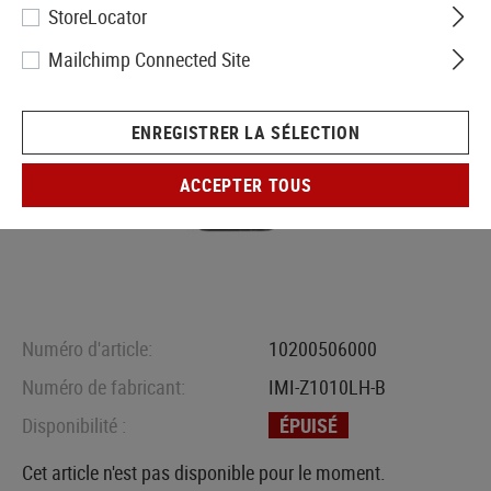
StoreLocator
Mailchimp Connected Site
ENREGISTRER LA SÉLECTION
ACCEPTER TOUS
Numéro d'article:
10200506000
Numéro de fabricant:
IMI-Z1010LH-B
Disponibilité :
ÉPUISÉ
Cet article n'est pas disponible pour le moment.