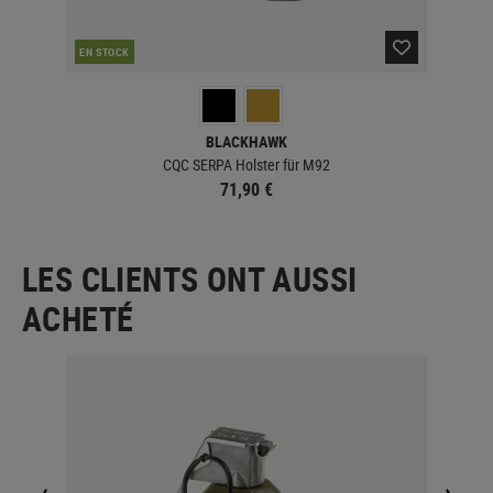
EN STOCK
EN 
BLACKHAWK
CQC SERPA Holster für M92
71,90 €
LES CLIENTS ONT AUSSI
ACHETÉ