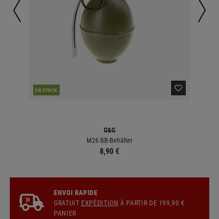
EN STOCK
EN 
G&G
M26 BB-Behälter
8,90 €
ENVOI RAPIDE
GRATUIT
EXPÉDITION
À PARTIR DE 199,90 €
PANIER