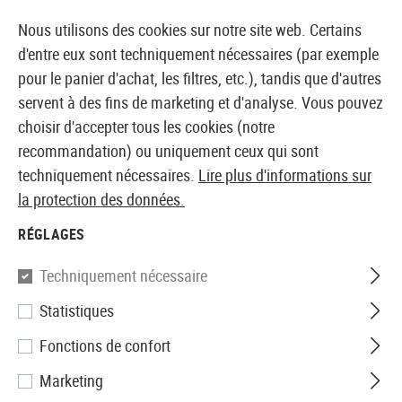
14410 PRODUITS IMMÉDIATEMENT DISPONIBLES EN STOCK
Nous utilisons des cookies sur notre site web. Certains
d'entre eux sont techniquement nécessaires (par exemple
pour le panier d'achat, les filtres, etc.), tandis que d'autres
servent à des fins de marketing et d'analyse. Vous pouvez
BOUTIQUE ET GROSSISTE EUROPÉEN AIRSOFT
choisir d'accepter tous les cookies (notre
recommandation) ou uniquement ceux qui sont
Accueil
Equipments
Holsters
Holsters de ceinture
techniquement nécessaires.
Lire plus d'informations sur
la protection des données.
IMI Defense
RÉGLAGES
Roto Paddle Holster for Glock
Techniquement nécessaire
17 Left Side
Statistiques
Fonctions de confort
Marketing