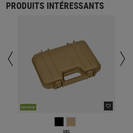
PRODUITS INTÉRESSANTS
EN STOCK
EN 
SRC