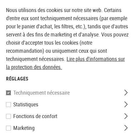
14410 PRODUITS IMMÉDIATEMENT DISPONIBLES EN STOCK
Nous utilisons des cookies sur notre site web. Certains
d'entre eux sont techniquement nécessaires (par exemple
pour le panier d'achat, les filtres, etc.), tandis que d'autres
servent à des fins de marketing et d'analyse. Vous pouvez
BOUTIQUE ET GROSSISTE EUROPÉEN AIRSOFT
choisir d'accepter tous les cookies (notre
recommandation) ou uniquement ceux qui sont
Accueil
Accessoires d'Airsoft
Sécurité des armes à f
techniquement nécessaires.
Lire plus d'informations sur
la protection des données.
Glock
RÉGLAGES
Security Case
Techniquement nécessaire
Statistiques
Fonctions de confort
Marketing