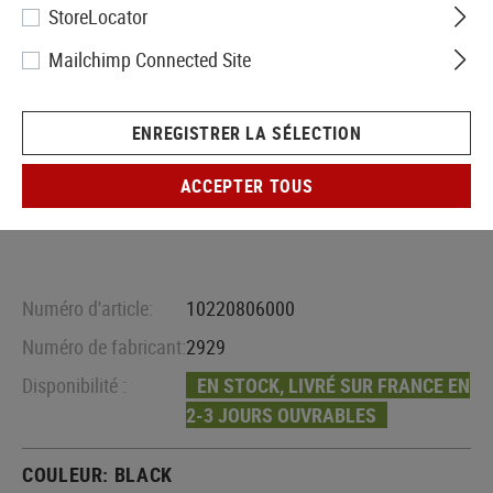
StoreLocator
Mailchimp Connected Site
ENREGISTRER LA SÉLECTION
ACCEPTER TOUS
Numéro d'article:
10220806000
Numéro de fabricant:
2929
Disponibilité :
EN STOCK, LIVRÉ SUR FRANCE EN
2-3 JOURS OUVRABLES
COULEUR:
BLACK