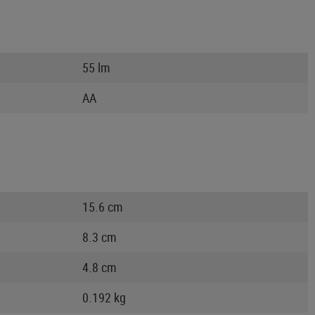
55 lm
AA
15.6 cm
8.3 cm
4.8 cm
0.192 kg