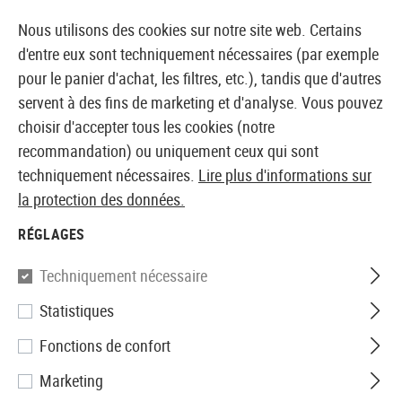
14410 PRODUITS IMMÉDIATEMENT DISPONIBLES EN STOCK
Nous utilisons des cookies sur notre site web. Certains
d'entre eux sont techniquement nécessaires (par exemple
pour le panier d'achat, les filtres, etc.), tandis que d'autres
servent à des fins de marketing et d'analyse. Vous pouvez
BOUTIQUE ET GROSSISTE EUROPÉEN AIRSOFT
choisir d'accepter tous les cookies (notre
recommandation) ou uniquement ceux qui sont
Accueil
Accessoires d'Airsoft
Pièces et accéssoires
techniquement nécessaires.
Lire plus d'informations sur
la protection des données.
Tokyo Marui
RÉGLAGES
Silencer Adapter VSR-10
Techniquement nécessaire
Statistiques
Fonctions de confort
Marketing