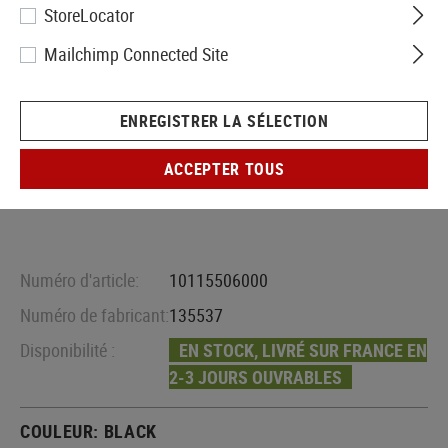
StoreLocator
Mailchimp Connected Site
ENREGISTRER LA SÉLECTION
ACCEPTER TOUS
Numéro d'article:
10115506000
Numéro de fabricant:
135537
Disponibilité :
EN STOCK, LIVRÉ SUR FRANCE EN
2-3 JOURS OUVRABLES
COULEUR:
BLACK