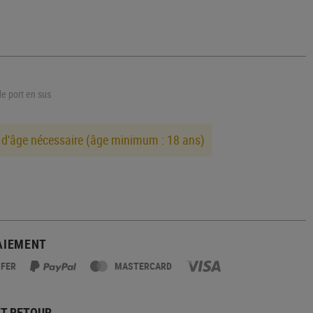
de port en sus
 d'âge nécessaire (âge minimum : 18 ans)
AIEMENT
SFER
MASTERCARD
ET RETOUR