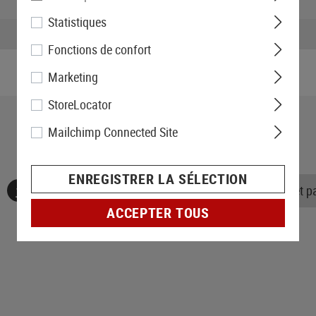
Hauteur emballée:
Statistiques
Poids emballé:
Fonctions de confort
Marketing
StoreLocator
Mailchimp Connected Site
ENREGISTRER LA SÉLECTION
Aucune évaluation n'a été trouvée. Allez de l'avant et 
ACCEPTER TOUS