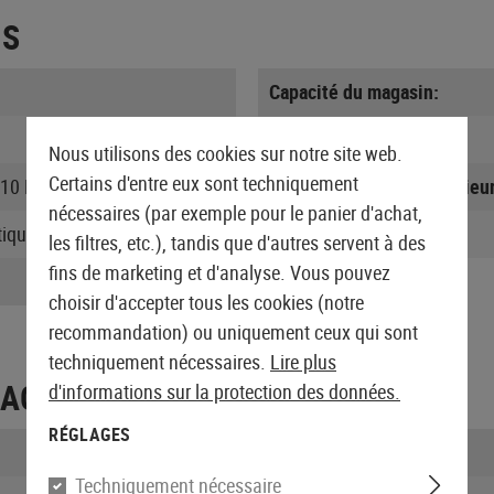
ES
Capacité du magasin:
Hopup:
Nous utilisons des cookies sur notre site web.
Certains d'entre eux sont techniquement
410 FPS, 0.20g BB)
Longueur du canon intérieur
nécessaires (par exemple pour le panier d'achat,
ique
Page de commande:
les filtres, etc.), tandis que d'autres servent à des
fins de marketing et d'analyse. Vous pouvez
choisir d'accepter tous les cookies (notre
recommandation) ou uniquement ceux qui sont
techniquement nécessaires.
Lire plus
LAGE
d'informations sur la protection des données.
RÉGLAGES
Longueur emballée:
Techniquement nécessaire