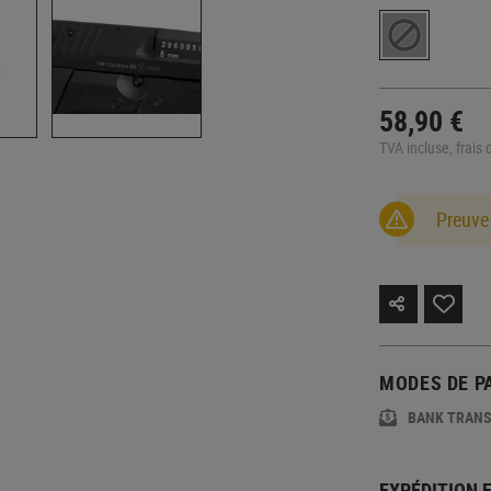
58,90 €
TVA incluse, frais 
Preuve
MODES DE P
BANK TRAN
EXPÉDITION 