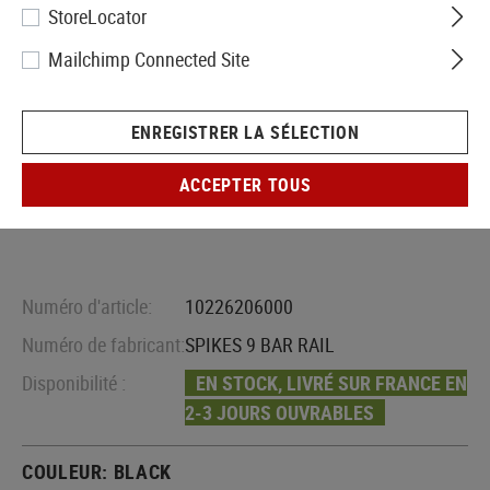
StoreLocator
Mailchimp Connected Site
ENREGISTRER LA SÉLECTION
ACCEPTER TOUS
Numéro d'article:
10226206000
Numéro de fabricant:
SPIKES 9 BAR RAIL
Disponibilité :
EN STOCK, LIVRÉ SUR FRANCE EN
2-3 JOURS OUVRABLES
COULEUR:
BLACK