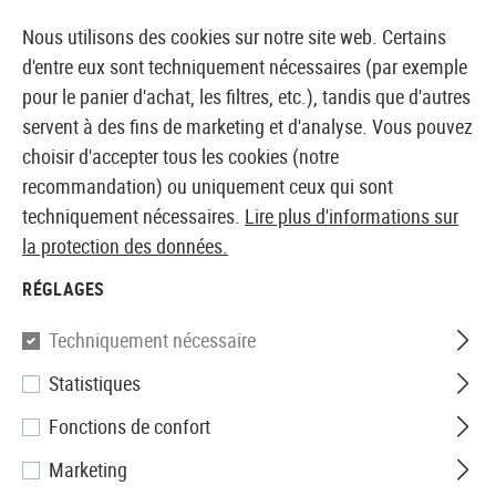
14373 PRODUITS IMMÉDIATEMENT DISPONIBLES EN STOCK
Nous utilisons des cookies sur notre site web. Certains
d'entre eux sont techniquement nécessaires (par exemple
pour le panier d'achat, les filtres, etc.), tandis que d'autres
servent à des fins de marketing et d'analyse. Vous pouvez
BOUTIQUE ET GROSSISTE EUROPÉEN AIRSOFT
choisir d'accepter tous les cookies (notre
recommandation) ou uniquement ceux qui sont
Accueil
Accessoires d'Airsoft
Pièces et accéssoires
techniquement nécessaires.
Lire plus d'informations sur
la protection des données.
Madbull
RÉGLAGES
Spikes Tactical 9 Inch BAR Rail
Techniquement nécessaire
Statistiques
Fonctions de confort
Marketing