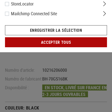
StoreLocator
Mailchimp Connected Site
ENREGISTRER LA SÉLECTION
ACCEPTER TOUS
Numéro d'article:
10216206000
Numéro de fabricant:
BH-70GS16BK
Disponibilité :
EN STOCK, LIVRÉ SUR FRANCE EN
2-3 JOURS OUVRABLES
COULEUR:
BLACK