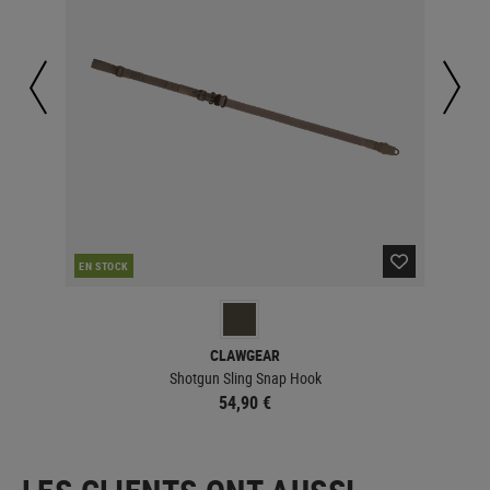
ACT
EN STOCK
CLAWGEAR
Shotgun Sling Snap Hook
54,90 €