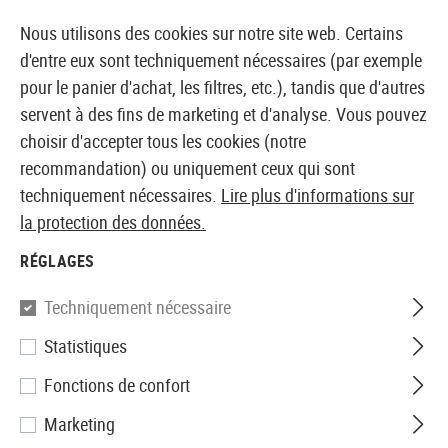
14360 PRODUITS IMMÉDIATEMENT DISPONIBLES EN STOCK
Nous utilisons des cookies sur notre site web. Certains
d'entre eux sont techniquement nécessaires (par exemple
pour le panier d'achat, les filtres, etc.), tandis que d'autres
servent à des fins de marketing et d'analyse. Vous pouvez
BOUTIQUE ET GROSSISTE EUROPÉEN AIRSOFT
choisir d'accepter tous les cookies (notre
recommandation) ou uniquement ceux qui sont
Accueil
Equipments
Sangles pour armes
Un point
techniquement nécessaires.
Lire plus d'informations sur
la protection des données.
Blackhawk
RÉGLAGES
Storm Sling XT
Techniquement nécessaire
Statistiques
Fonctions de confort
Marketing