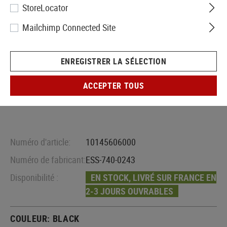
StoreLocator
Mailchimp Connected Site
ENREGISTRER LA SÉLECTION
ACCEPTER TOUS
Numéro d'article:
10145606000
Numéro de fabricant:
ESS-740-0243
Disponibilité :
EN STOCK, LIVRÉ SUR FRANCE EN
2-3 JOURS OUVRABLES
COULEUR:
BLACK