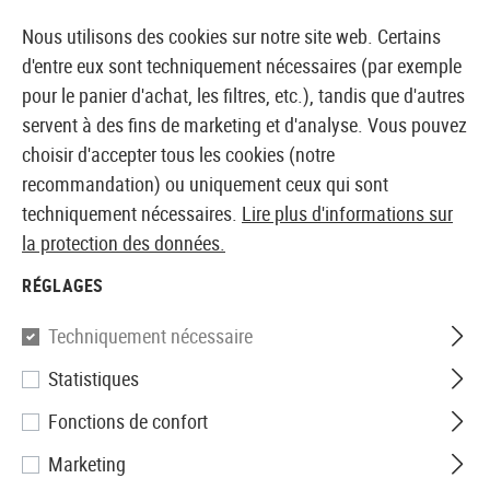
14410 PRODUITS IMMÉDIATEMENT DISPONIBLES EN STOCK
Nous utilisons des cookies sur notre site web. Certains
d'entre eux sont techniquement nécessaires (par exemple
pour le panier d'achat, les filtres, etc.), tandis que d'autres
servent à des fins de marketing et d'analyse. Vous pouvez
BOUTIQUE ET GROSSISTE EUROPÉEN AIRSOFT
choisir d'accepter tous les cookies (notre
recommandation) ou uniquement ceux qui sont
Accueil
Equipments
Équipement de protection et de 
techniquement nécessaires.
Lire plus d'informations sur
la protection des données.
ESS
RÉGLAGES
Striker XT Tactical Goggle
Techniquement nécessaire
Statistiques
Fonctions de confort
Marketing