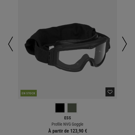
EN STOCK
EN 
ESS
Profile NVG Goggle
À partir de 123,90 €