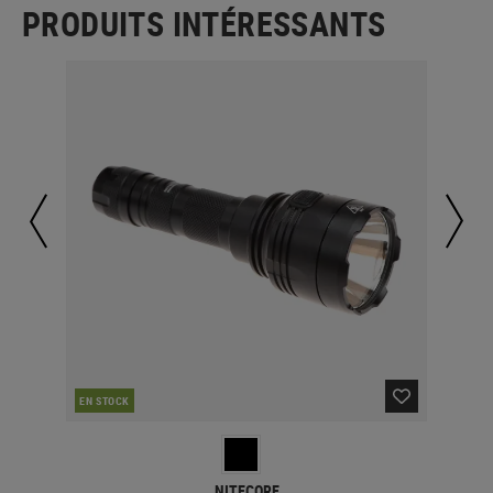
PRODUITS INTÉRESSANTS
EN STOCK
EN 
NITECORE