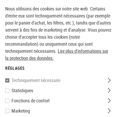
14410 PRODUITS IMMÉDIATEMENT DISPONIBLES EN STOCK
Nous utilisons des cookies sur notre site web. Certains
d'entre eux sont techniquement nécessaires (par exemple
pour le panier d'achat, les filtres, etc.), tandis que d'autres
servent à des fins de marketing et d'analyse. Vous pouvez
BOUTIQUE ET GROSSISTE EUROPÉEN AIRSOFT
choisir d'accepter tous les cookies (notre
recommandation) ou uniquement ceux qui sont
Accueil
Accessoires
Eclairage
Lampes de poche
techniquement nécessaires.
Lire plus d'informations sur
la protection des données.
Sunwayman
RÉGLAGES
T20CS U2
Techniquement nécessaire
Statistiques
Fonctions de confort
Marketing