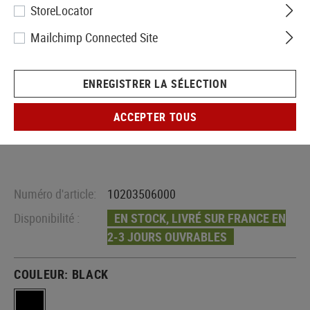
StoreLocator
Mailchimp Connected Site
ENREGISTRER LA SÉLECTION
ACCEPTER TOUS
Numéro d'article:
10203506000
Disponibilité :
EN STOCK, LIVRÉ SUR FRANCE EN
2-3 JOURS OUVRABLES
COULEUR:
BLACK