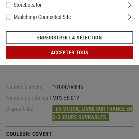
StoreLocator
Mailchimp Connected Site
ENREGISTRER LA SÉLECTION
ACCEPTER TOUS
Numéro d'article:
10144706845
Numéro de fabricant:
MP2-55-012
Disponibilité :
EN STOCK, LIVRÉ SUR FRANCE EN
2-3 JOURS OUVRABLES
COULEUR:
COVERT