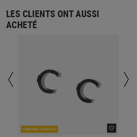
LES CLIENTS ONT AUSSI
ACHETÉ
COMMANDÉ À NOUVEAU
EN 