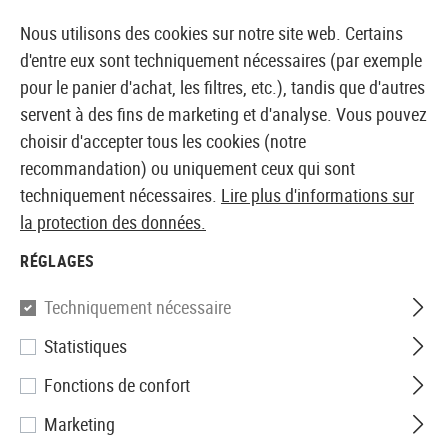
14373 PRODUITS IMMÉDIATEMENT DISPONIBLES EN STOCK
Nous utilisons des cookies sur notre site web. Certains
d'entre eux sont techniquement nécessaires (par exemple
pour le panier d'achat, les filtres, etc.), tandis que d'autres
servent à des fins de marketing et d'analyse. Vous pouvez
BOUTIQUE ET GROSSISTE EUROPÉEN AIRSOFT
choisir d'accepter tous les cookies (notre
recommandation) ou uniquement ceux qui sont
Accueil
Vêtements
Gants
Gants
techniquement nécessaires.
Lire plus d'informations sur
The Original M-P
la protection des données.
Mechanix Wear
RÉGLAGES
The Original M-Pact 2
Techniquement nécessaire
Statistiques
Fonctions de confort
Marketing