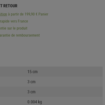
ET RETOUR
ition
à partir de 199,90 € Panier
 rapide vers France
ntie sur le produit
garantie de remboursement
15 cm
3 cm
3 cm
0.004 kg