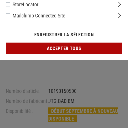
StoreLocator
Mailchimp Connected Site
ENREGISTRER LA SÉLECTION
ACCEPTER TOUS
Numéro d'article:
10193150500
Numéro de fabricant:
JTG.BAD.BM
Disponibilité :
DÉBUT SEPTEMBRE À NOUVEAU
DISPONIBLE