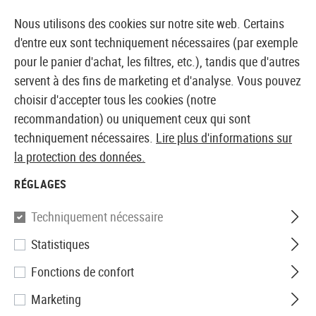
14360 PRODUITS IMMÉDIATEMENT DISPONIBLES EN STOCK
Nous utilisons des cookies sur notre site web. Certains
d'entre eux sont techniquement nécessaires (par exemple
pour le panier d'achat, les filtres, etc.), tandis que d'autres
servent à des fins de marketing et d'analyse. Vous pouvez
BOUTIQUE ET GROSSISTE EUROPÉEN AIRSOFT
choisir d'accepter tous les cookies (notre
recommandation) ou uniquement ceux qui sont
Accueil
Répliques Airsoft
Lanceurs de grenades Airs
techniquement nécessaires.
Lire plus d'informations sur
la protection des données.
Madbull
RÉGLAGES
XMPB5 10.8mm Rubber
Techniquement nécessaire
Grenade 5rds
Statistiques
Fonctions de confort
Marketing