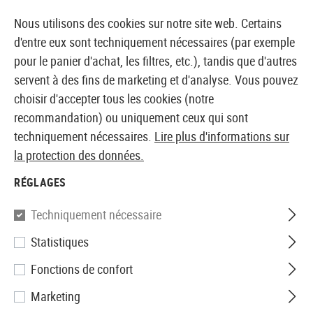
14387 PRODUITS IMMÉDIATEMENT DISPONIBLES EN STOCK
Nous utilisons des cookies sur notre site web. Certains
d'entre eux sont techniquement nécessaires (par exemple
pour le panier d'achat, les filtres, etc.), tandis que d'autres
servent à des fins de marketing et d'analyse. Vous pouvez
BOUTIQUE ET GROSSISTE EUROPÉEN AIRSOFT
choisir d'accepter tous les cookies (notre
recommandation) ou uniquement ceux qui sont
Accueil
Equipments
Équipement de protection et de 
techniquement nécessaires.
Lire plus d'informations sur
la protection des données.
BAUDRIERS - HARNAIS
RÉGLAGES
3 Produits
Techniquement nécessaire
Filtre
Statistiques
Fonctions de confort
Marketing