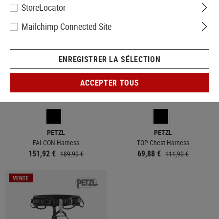
StoreLocator
VENTE
VENTE
Mailchimp Connected Site
ENREGISTRER LA SÉLECTION
ACCEPTER TOUS
EN STOCK
EN STOCK
PETZL
PETZL
FALCON Harness
TOP Chest Harness
151,92 €
69,88 €
189,90 €
111,90 €
VENTE