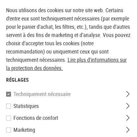
14373 PRODUITS IMMÉDIATEMENT DISPONIBLES EN STOCK
Nous utilisons des cookies sur notre site web. Certains
d'entre eux sont techniquement nécessaires (par exemple
pour le panier d'achat, les filtres, etc.), tandis que d'autres
servent à des fins de marketing et d'analyse. Vous pouvez
BOUTIQUE ET GROSSISTE EUROPÉEN AIRSOFT
choisir d'accepter tous les cookies (notre
recommandation) ou uniquement ceux qui sont
Accueil
Equipments
Bagagerie - sacs
Coques
Co
techniquement nécessaires.
Lire plus d'informations sur
la protection des données.
COQUES ET HOUSSES
RÉGLAGES
TÉLÉPHONES
Techniquement nécessaire
1 Produits
Statistiques
Filtre
Fonctions de confort
Marketing