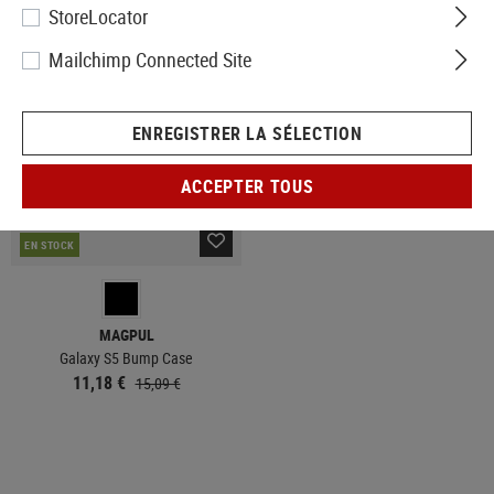
StoreLocator
VENTE
Mailchimp Connected Site
ENREGISTRER LA SÉLECTION
ACCEPTER TOUS
EN STOCK
MAGPUL
Galaxy S5 Bump Case
11,18 €
15,09 €