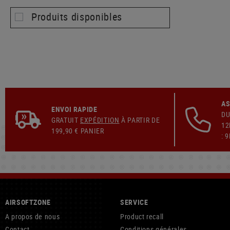
Produits disponibles
AS
ENVOI RAPIDE
DU
GRATUIT
EXPÉDITION
À PARTIR DE
12
199,90 € PANIER
: 
AIRSOFTZONE
SERVICE
A propos de nous
Product recall
Contact
Conditions générales