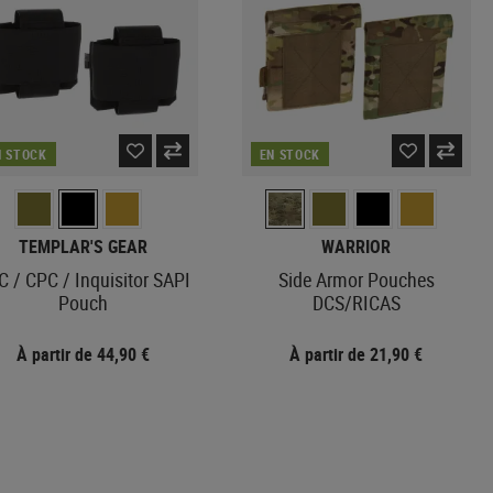
Machettes
Diapositive
Câbles
Outils multiples
Stocks
Montage
Outils
Poignées HPS
CASQUES RÉPLIQUES
Stylos tactiques
Bouteilles
AIRSOFT
GBR INTERNE
Scies
Tuyau
Tonneau
Haches
PROTECTIONS
Buse
N STOCK
EN STOCK
Pelles
Coudières
Hop Up
Kubotans
Genouillères
Hop Up Chambers
Aiguiseurs de couteaux
Caoutchouc Hop Up
TEMPLAR'S GEAR
WARRIOR
CARABINERS
Valves
C / CPC / Inquisitor SAPI
Side Armor Pouches
LECTURES
Maintenance
Pouch
DCS/RICAS
GBR EXTERNE
À partir de 44,90 €
À partir de 21,90 €
Poignée
Poignée de chargement