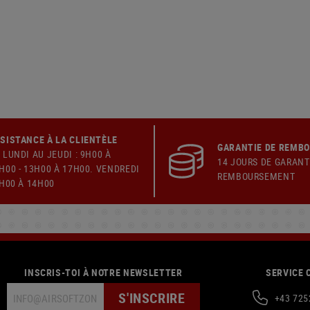
SISTANCE À LA CLIENTÈLE
GARANTIE DE REMB
 LUNDI AU JEUDI : 9H00 À
14 JOURS DE GARANT
H00 - 13H00 À 17H00. VENDREDI
REMBOURSEMENT
9H00 À 14H00
INSCRIS-TOI À NOTRE NEWSLETTER
SERVICE 
S'INSCRIRE
+43 725