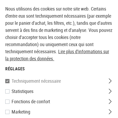
14410 PRODUITS IMMÉDIATEMENT DISPONIBLES EN STOCK
Nous utilisons des cookies sur notre site web. Certains
d'entre eux sont techniquement nécessaires (par exemple
pour le panier d'achat, les filtres, etc.), tandis que d'autres
servent à des fins de marketing et d'analyse. Vous pouvez
BOUTIQUE ET GROSSISTE EUROPÉEN AIRSOFT
choisir d'accepter tous les cookies (notre
recommandation) ou uniquement ceux qui sont
Accueil
Accessoires d'Airsoft
Pièces et accéssoires
techniquement nécessaires.
Lire plus d'informations sur
la protection des données.
PISTOL GRIPS
RÉGLAGES
18 Produits
Techniquement nécessaire
Filtre
Statistiques
Fonctions de confort
Marketing