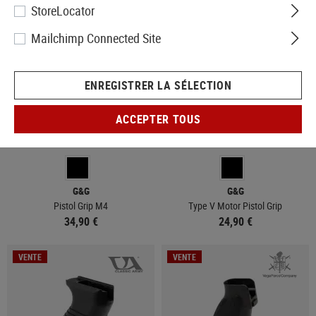
StoreLocator
Mailchimp Connected Site
ENREGISTRER LA SÉLECTION
ACCEPTER TOUS
EN STOCK
EN STOCK
G&G
G&G
Pistol Grip M4
Type V Motor Pistol Grip
34,90 €
24,90 €
VENTE
VENTE