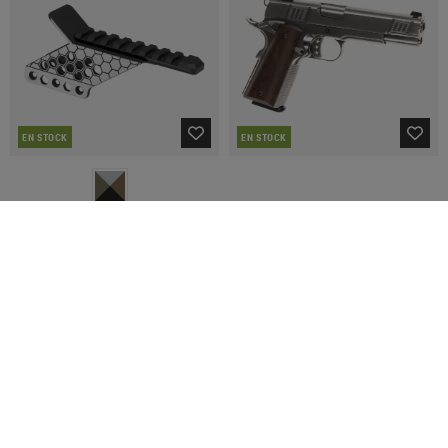
EN STOCK
EN STOCK
AW CUSTOM
AW CUSTOM
HX Mount & Speed Cocking Handle
NE3001 Full Metal GBB
44,90 €
183,90 €