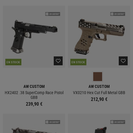
EN STOCK
EN STOCK
AW CUSTOM
AW CUSTOM
HX2402 .38 SuperComp Race Pistol
VX0210 Hex Cut Full Metal GBB
GBB
212,90 €
239,90 €