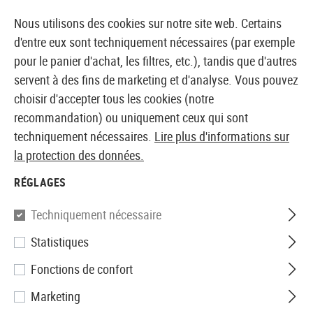
14 JOURS DE GARANTIE DE REMBOURSEMENT
Nous utilisons des cookies sur notre site web. Certains
d'entre eux sont techniquement nécessaires (par exemple
pour le panier d'achat, les filtres, etc.), tandis que d'autres
servent à des fins de marketing et d'analyse. Vous pouvez
BOUTIQUE ET GROSSISTE EUROPÉEN AIRSOFT
choisir d'accepter tous les cookies (notre
recommandation) ou uniquement ceux qui sont
Marques
AW Custom
techniquement nécessaires.
Lire plus d'informations sur
la protection des données.
AW CUSTOM
RÉGLAGES
90 Produits
Filtre
Techniquement nécessaire
Statistiques
Fonctions de confort
Marketing