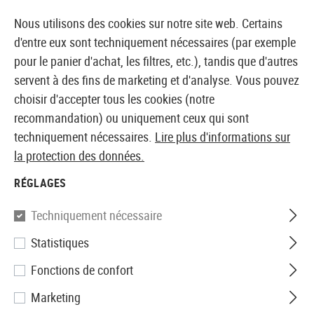
14373 PRODUITS IMMÉDIATEMENT DISPONIBLES EN STOCK
Nous utilisons des cookies sur notre site web. Certains
d'entre eux sont techniquement nécessaires (par exemple
pour le panier d'achat, les filtres, etc.), tandis que d'autres
servent à des fins de marketing et d'analyse. Vous pouvez
BOUTIQUE ET GROSSISTE EUROPÉEN AIRSOFT
choisir d'accepter tous les cookies (notre
recommandation) ou uniquement ceux qui sont
Marques
EoTech
techniquement nécessaires.
Lire plus d'informations sur
la protection des données.
Filtre
RÉGLAGES
Techniquement nécessaire
Statistiques
Aucun produit trouvé.
Fonctions de confort
Marketing
EOTech se consacre à la fourniture de produits de haute