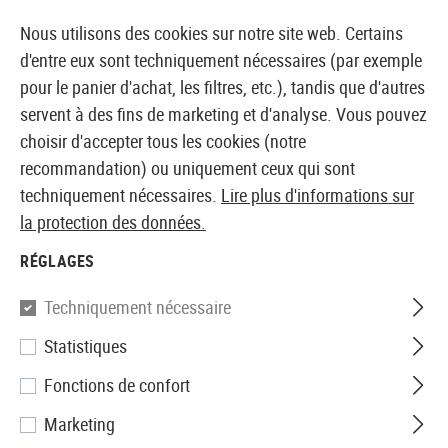
14387 PRODUITS IMMÉDIATEMENT DISPONIBLES EN STOCK
Nous utilisons des cookies sur notre site web. Certains
d'entre eux sont techniquement nécessaires (par exemple
pour le panier d'achat, les filtres, etc.), tandis que d'autres
servent à des fins de marketing et d'analyse. Vous pouvez
BOUTIQUE ET GROSSISTE EUROPÉEN AIRSOFT
choisir d'accepter tous les cookies (notre
recommandation) ou uniquement ceux qui sont
Accueil
Accessoires d'Airsoft
Pièces et accéssoires
techniquement nécessaires.
Lire plus d'informations sur
la protection des données.
EoTech
RÉGLAGES
512.A65
Techniquement nécessaire
Statistiques
Fonctions de confort
Marketing