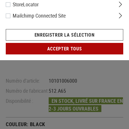
StoreLocator
Mailchimp Connected Site
ENREGISTRER LA SÉLECTION
ACCEPTER TOUS
Numéro d'article:
10101006000
Numéro de fabricant:
512.A65
Disponibilité :
EN STOCK, LIVRÉ SUR FRANCE EN
2-3 JOURS OUVRABLES
COULEUR:
BLACK