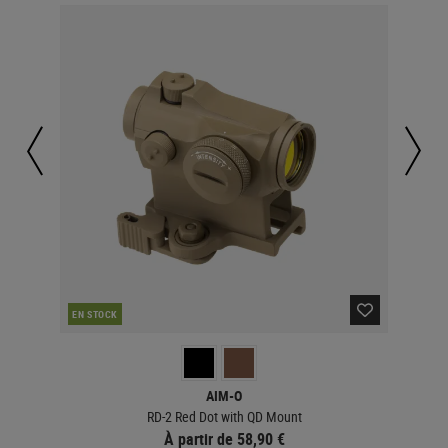
CO
EN STOCK
AIM-O
RD-2 Red Dot with QD Mount
À partir de 58,90 €