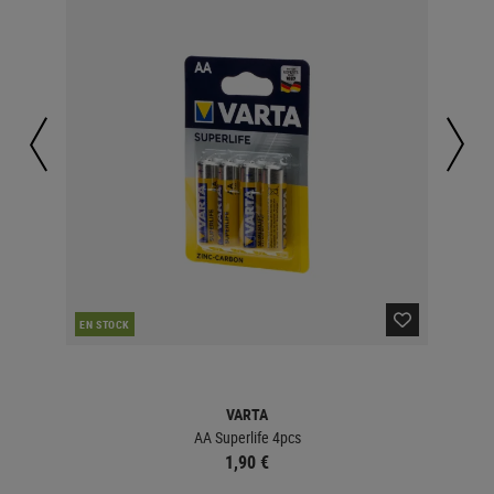
EN STOCK
EN 
VARTA
AA Superlife 4pcs
1,90 €