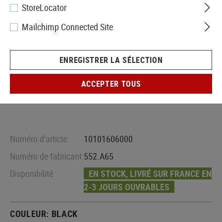
StoreLocator
Mailchimp Connected Site
ENREGISTRER LA SÉLECTION
ACCEPTER TOUS
Numéro d'article:
10101606000
Numéro de fabricant:
552.A65
Disponibilité :
EN STOCK, LIVRÉ SUR FRANCE EN
2-3 JOURS OUVRABLES
COULEUR:
BLACK