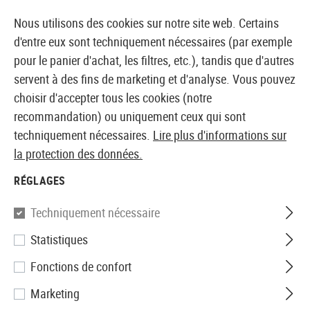
14387 PRODUITS IMMÉDIATEMENT DISPONIBLES EN STOCK
Nous utilisons des cookies sur notre site web. Certains
d'entre eux sont techniquement nécessaires (par exemple
pour le panier d'achat, les filtres, etc.), tandis que d'autres
servent à des fins de marketing et d'analyse. Vous pouvez
BOUTIQUE ET GROSSISTE EUROPÉEN AIRSOFT
choisir d'accepter tous les cookies (notre
recommandation) ou uniquement ceux qui sont
Accueil
Accessoires d'Airsoft
Pièces et accéssoires
techniquement nécessaires.
Lire plus d'informations sur
la protection des données.
EoTech
RÉGLAGES
552.A65
Techniquement nécessaire
Statistiques
Fonctions de confort
Marketing