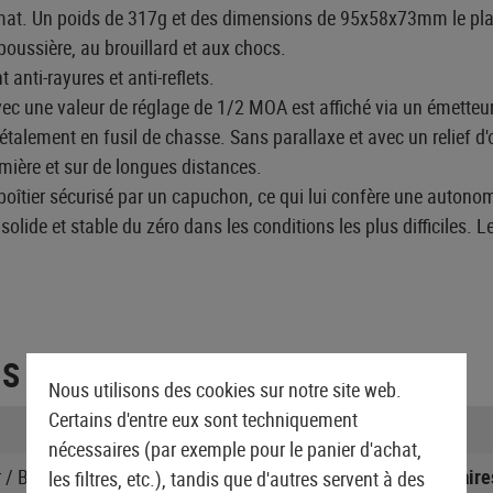
at. Un poids de 317g et des dimensions de 95x58x73mm le placen
poussière, au brouillard et aux chocs.
anti-rayures et anti-reflets.
 une valeur de réglage de 1/2 MOA est affiché via un émetteur l
alement en fusil de chasse. Sans parallaxe et avec un relief d'œi
umière et sur de longues distances.
boîtier sécurisé par un capuchon, ce qui lui confère une auton
olide et stable du zéro dans les conditions les plus difficiles. 
ES
Nous utilisons des cookies sur notre site web.
Certains d'entre eux sont techniquement
Compatible NVG:
nécessaires (par exemple pour le panier d'achat,
/ Batterie, Manuel
Nombre de piles nécessaire
les filtres, etc.), tandis que d'autres servent à des