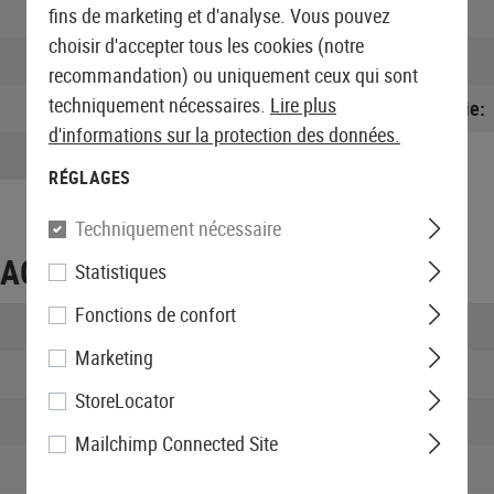
fins de marketing et d'analyse. Vous pouvez
choisir d'accepter tous les cookies (notre
Réticule:
recommandation) ou uniquement ceux qui sont
techniquement nécessaires.
Lire plus
Technologie de la batterie:
d'informations sur la protection des données.
RÉGLAGES
Techniquement nécessaire
LAGE
Statistiques
Fonctions de confort
Longueur emballée:
Marketing
Largeur emballée:
StoreLocator
Hauteur emballée:
Mailchimp Connected Site
Poids emballé: