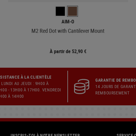
AIM-O
M2 Red Dot with Cantilever Mount
À partir de 52,90 €
SISTANCE À LA CLIENTÈLE
GARANTIE DE REMB
 LUNDI AU JEUDI : 9H00 À
14 JOURS DE GARANT
H00 - 13H00 À 17H00. VENDREDI
REMBOURSEMENT
9H00 À 14H00
INSCRIS-TOI À NOTRE NEWSLETTER
SERVICE 