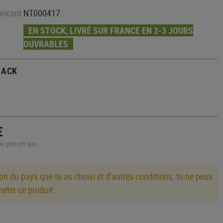
Machettes
Diapositive
Câbles
ricant:
NT000417
Outils multiples
Stocks
Montage
Outils
Poignées HPS
EN STOCK, LIVRÉ SUR FRANCE EN 2-3 JOURS
CASQUES RÉPLIQUES
Stylos tactiques
Bouteilles
AIRSOFT
OUVRABLES
GBR INTERNE
Scies
Tuyau
Tonneau
Haches
PROTECTIONS
LACK
Buse
Pelles
Coudières
Hop Up
Kubotans
Genouillères
Hop Up Chambers
Aiguiseurs de couteaux
Caoutchouc Hop Up
CARABINERS
Valves
LECTURES
€
Maintenance
de port en sus
GBR EXTERNE
Poignée
on du pays que tu as choisi et d'autres conditions, tu ne peux
Poignée de chargement
eter ce produit.