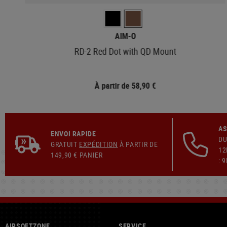
AIM-O
RD-2 Red Dot with QD Mount
À partir de 58,90 €
AS
ENVOI RAPIDE
DU
GRATUIT
EXPÉDITION
À PARTIR DE
12
149,90 € PANIER
: 
AIRSOFTZONE
SERVICE