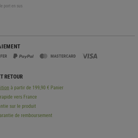
de port en sus
AIEMENT
SFER
MASTERCARD
ET RETOUR
ition
à partir de 199,90 € Panier
 rapide vers France
ntie sur le produit
garantie de remboursement