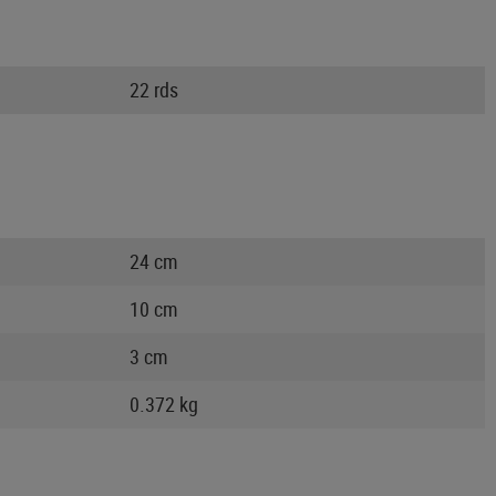
22 rds
24 cm
10 cm
3 cm
0.372 kg