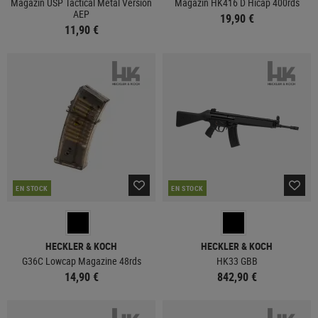
Magazin USP Tactical Metal Version
Magazin HK416 D Hicap 400rds
AEP
19,90 €
11,90 €
EN STOCK
EN STOCK
HECKLER & KOCH
HECKLER & KOCH
G36C Lowcap Magazine 48rds
HK33 GBB
14,90 €
842,90 €