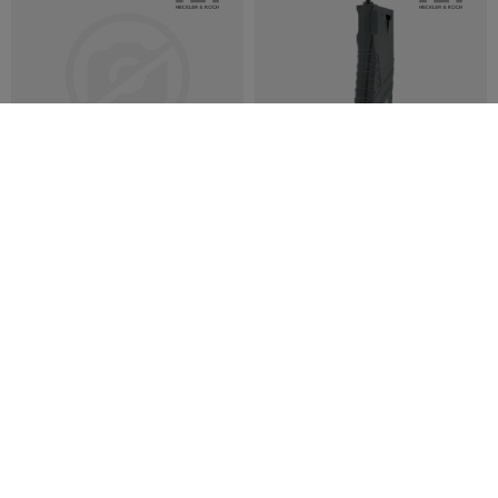
COMMANDÉ À NOUVEAU
INCONNU
HECKLER & KOCH
HECKLER & KOCH
Magazin P30 15rds
HK 416 Magazine Gen 3 120/30
Rounds
0,00 €
24,90 €