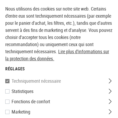
14 JOURS DE GARANTIE DE REMBOURSEMENT
Nous utilisons des cookies sur notre site web. Certains
d'entre eux sont techniquement nécessaires (par exemple
pour le panier d'achat, les filtres, etc.), tandis que d'autres
servent à des fins de marketing et d'analyse. Vous pouvez
BOUTIQUE ET GROSSISTE EUROPÉEN AIRSOFT
choisir d'accepter tous les cookies (notre
recommandation) ou uniquement ceux qui sont
Marques
Heckler & Koch
techniquement nécessaires.
Lire plus d'informations sur
la protection des données.
HECKLER & KOCH
RÉGLAGES
65 Produits
Filtre
Techniquement nécessaire
Statistiques
Fonctions de confort
Marketing
NOUVEAU
NOUVEAU