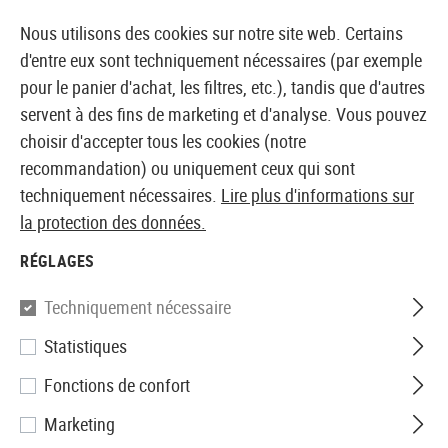
14373 PRODUITS IMMÉDIATEMENT DISPONIBLES EN STOCK
Nous utilisons des cookies sur notre site web. Certains
d'entre eux sont techniquement nécessaires (par exemple
pour le panier d'achat, les filtres, etc.), tandis que d'autres
servent à des fins de marketing et d'analyse. Vous pouvez
BOUTIQUE ET GROSSISTE EUROPÉEN AIRSOFT
choisir d'accepter tous les cookies (notre
recommandation) ou uniquement ceux qui sont
Accueil
Accessoires d'Airsoft
Chargeurs
Pistolets 
techniquement nécessaires.
Lire plus d'informations sur
la protection des données.
Heckler & Koch
RÉGLAGES
Magazin USP Spring Gun 25rds
Techniquement nécessaire
Statistiques
Fonctions de confort
Marketing