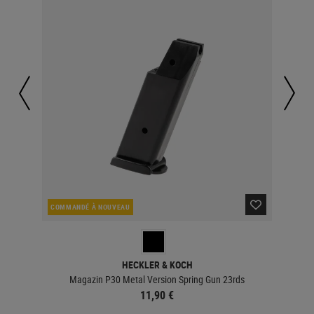
COMMANDÉ À NOUVEAU
EN 
HECKLER & KOCH
Magazin P30 Metal Version Spring Gun 23rds
11,90 €