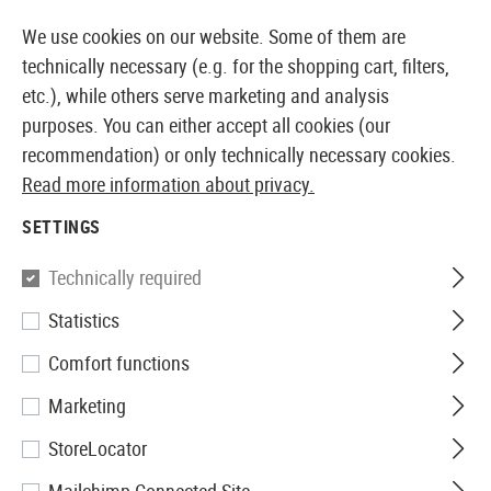
14387 PRODUCTS IMMEDIATELY AVAILABLE FROM STOCK
We use cookies on our website. Some of them are
technically necessary (e.g. for the shopping cart, filters,
etc.), while others serve marketing and analysis
purposes. You can either accept all cookies (our
EUROPEAN AIRSOFT SHOP & WHOLESALER
recommendation) or only technically necessary cookies.
Read more information about privacy.
Home
Tuning & Spare Parts
AEG Internals
Pistons
SETTINGS
Prometheus
Technically required
Statistics
Hard Piston
Comfort functions
Marketing
StoreLocator