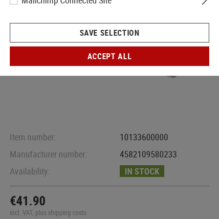
Mailchimp Connected Site
SAVE SELECTION
ACCEPT ALL
Item number:
10133600000
Manufacturer number:
4582109580233
Availability:
IN STOCK
€41.90
incl. VAT, plus shipping costs