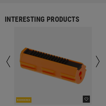
INTERESTING PRODUCTS
REORDERED
IN 