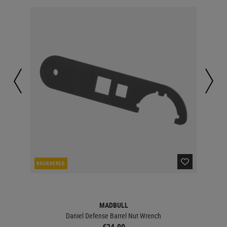
REORDERED
IN 
MADBULL
Daniel Defense Barrel Nut Wrench
€24.90