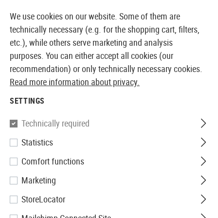
14387 PRODUCTS IMMEDIATELY AVAILABLE FROM STOCK
We use cookies on our website. Some of them are
technically necessary (e.g. for the shopping cart, filters,
etc.), while others serve marketing and analysis
purposes. You can either accept all cookies (our
EUROPEAN AIRSOFT SHOP & WHOLESALER
recommendation) or only technically necessary cookies.
Read more information about privacy.
Home
Airsoft Accessories
Tools
M4 Wrench Tool 2 
SETTINGS
Element
Technically required
Statistics
M4 Wrench Tool 2 in 1
Comfort functions
Marketing
StoreLocator