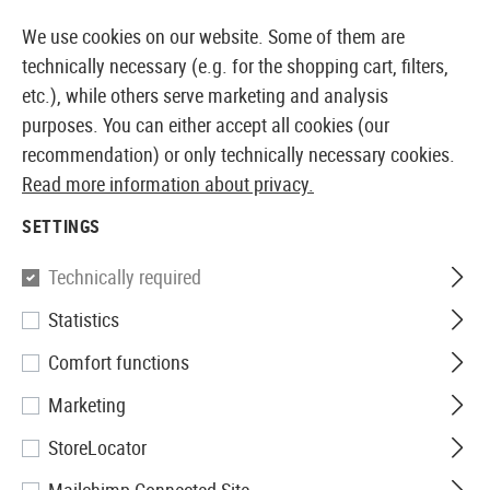
14373 PRODUCTS IMMEDIATELY AVAILABLE FROM STOCK
We use cookies on our website. Some of them are
technically necessary (e.g. for the shopping cart, filters,
etc.), while others serve marketing and analysis
purposes. You can either accept all cookies (our
EUROPEAN AIRSOFT SHOP & WHOLESALER
recommendation) or only technically necessary cookies.
Read more information about privacy.
Home
Airsoft Guns
Airsoft Grenade Launcher
BB 
SETTINGS
Madbull
Technically required
Statistics
M433 BB-Shower 48rds
Comfort functions
Marketing
StoreLocator