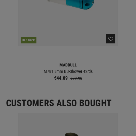
IN STOCK
IN 
MADBULL
M781 8mm BB-Shower 42rds
€44.09
€79.90
CUSTOMERS ALSO BOUGHT