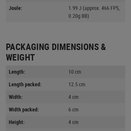
Joule:
1.99 J (approx. 466 FPS,
0.20g BB)
PACKAGING DIMENSIONS &
WEIGHT
Length:
10 cm
Length packed:
12.5 cm
Width:
4 cm
Width packed:
6 cm
Height:
4 cm