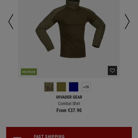
IN STOCK
IN 
+19
INVADER GEAR
Combat Shirt
From €37.90
FAST SHIPPING