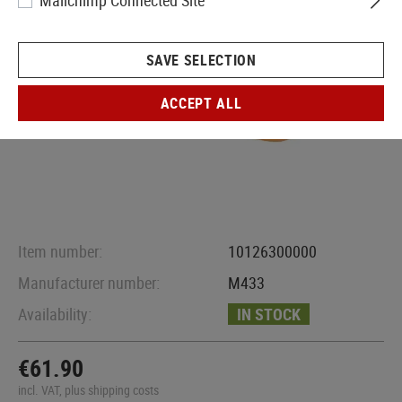
Mailchimp Connected Site
SAVE SELECTION
ACCEPT ALL
Item number:
10126300000
Manufacturer number:
M433
Availability:
IN STOCK
€61.90
incl. VAT, plus shipping costs