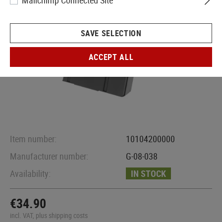
Mailchimp Connected Site
SAVE SELECTION
ACCEPT ALL
Item number:
10104200000
Manufacturer number:
G-08-038
Availability:
IN STOCK
€34.90
incl. VAT, plus shipping costs