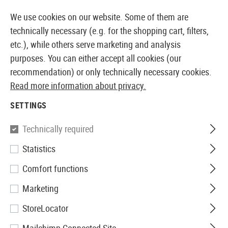
14371 PRODUCTS IMMEDIATELY AVAILABLE FROM STOCK
We use cookies on our website. Some of them are
technically necessary (e.g. for the shopping cart, filters,
etc.), while others serve marketing and analysis
purposes. You can either accept all cookies (our
EUROPEAN AIRSOFT SHOP & WHOLESALER
recommendation) or only technically necessary cookies.
Read more information about privacy.
Home
Airsoft Accessories
Magazines
AEG Magaz
SETTINGS
G&G
Technically required
Statistics
Magazine M14 Hicap 470rds
Comfort functions
Marketing
StoreLocator